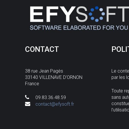
CONTACT
POLI
38 rue Jean Pagès
Le conte
33140 VILLENAVE D'ORNON
par les l
France
Toute rep
sans aut
09.83.36.48.59
constitu
contact@efysoft.fr
l’utilisa