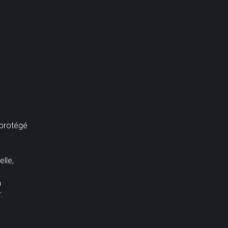
 protégé
elle,
à
r
.