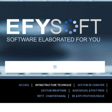
ACCUEIL
ACCUEIL
INFRASTRUCTURE TECHNIQUE
GESTION DE CHANTIER
GESTION PAR AFFAIRE
AUDIOVISUEL & POST-PROD
À PROPOS
REFIT - CHANTIER NAVAL
BE & EPC PHOTOVOLTAÏQUE
SERVICES